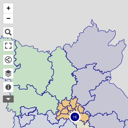
+
−
16