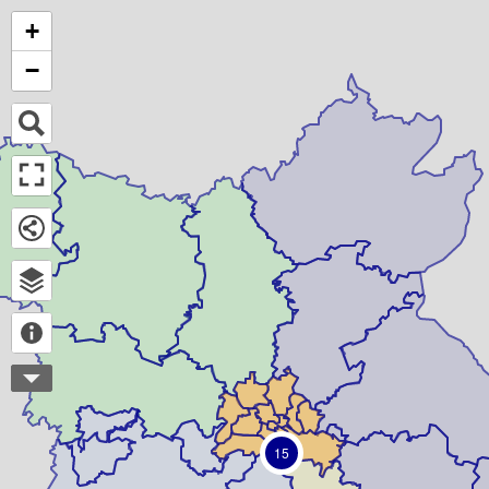
+
−
15