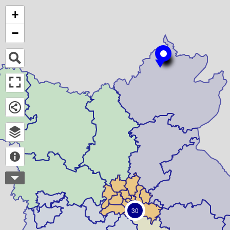
+
−
30