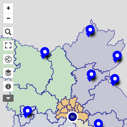
+
−
50